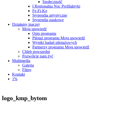
Społeczność
I Regionalna Noc Profilaktyki
Fe-Fi-Ko
Stypendia artystyczne
Stypendia naukowe
Działamy inaczej
Moja spowiedź
Opis programu
Pilotaż programu Moja spowiedź
Wyniki badań pilotażowych
Partnerzy programu Moja spowiedź
Chleb powszedni
Pozwólcie nam żyć
Multimedia
Galeria
Filmy
Kontakt
1%
logo_kmp_bytom