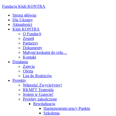
Fundacja Klub KONTRA
Strona główna
Dla Ukrainy
Aktualności
Klub KONTRA
O Fundacji
Zespół
Partnerzy
Dokumenty
Małymi krokami do celu…
Kontakt
Działania
Zajęcia
Oferta
List do Rodziców
Projekty
Wiktoria! Zwyciężymy!
RKMFT Teatroida
Jestem w Gazecie!
Projekty zakończone
Rewitalizacja
Harmonogram pracy Punktu
Szkolenia