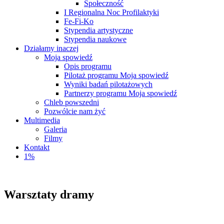
Społeczność
I Regionalna Noc Profilaktyki
Fe-Fi-Ko
Stypendia artystyczne
Stypendia naukowe
Działamy inaczej
Moja spowiedź
Opis programu
Pilotaż programu Moja spowiedź
Wyniki badań pilotażowych
Partnerzy programu Moja spowiedź
Chleb powszedni
Pozwólcie nam żyć
Multimedia
Galeria
Filmy
Kontakt
1%
Warsztaty dramy