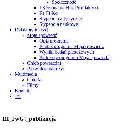
Społeczność
I Regionalna Noc Profilaktyki
Fe-Fi-Ko
Stypendia artystyczne
Stypendia naukowe
Działamy inaczej
Moja spowiedź
Opis programu
Pilotaż programu Moja spowiedź
Wyniki badań pilotażowych
Partnerzy programu Moja spowiedź
Chleb powszedni
Pozwólcie nam żyć
Multimedia
Galeria
Filmy
Kontakt
1%
III_JwG!_publikacja