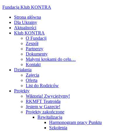
Fundacja Klub KONTRA
Strona główna
Dla Ukrainy
Aktualności
Klub KONTRA
O Fundacji
Zespół
Partnerzy
Dokumenty
Małymi krokami do celu…
Kontakt
Działania
Zajęcia
Oferta
List do Rodziców
Projekty
Wiktoria! Zwyciężymy!
RKMFT Teatroida
Jestem w Gazecie!
Projekty zakończone
Rewitalizacja
Harmonogram pracy Punktu
Szkolenia